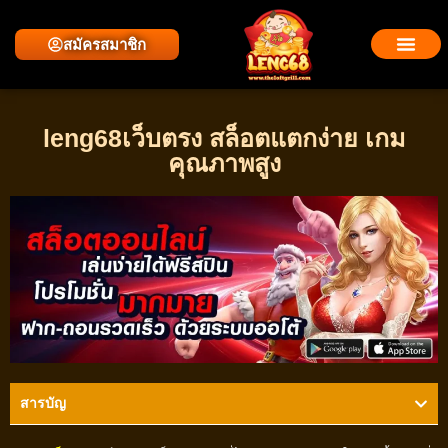
สมัครสมาชิก
leng68เว็บตรง สล็อตแตกง่าย เกม
คุณภาพสูง
สารบัญ