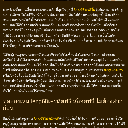
มาพร้อมขั้นตอนที่สะดวกและรวดเร็วที่สุดในยุคนี้
leng
68คาสิโน
ผู้เล่นสามารถเข้าสู่
ระบบได้ภายในไม่กี่วินาทีโดยไม่ต้องผ่านแอดมิน ไม่ต้องกรอกข้อมูลซ้ำซ้อน เพียง
กรอกเบอร์โทรศัพท์ ตั้งรหัสผ่าน และยืนยัน OTP ก็สามารถเริ่มเล่นได้ทันที ออกแบบ
ระบบออโต้ที่มีความเสถียร ปลอดภัย และรองรับการทำรายการได้ทั้งบนมือถือและ
คอมพิวเตอร์ ไม่ว่าจะอยู่ที่ไหนก็สามารถสมัครและเข้าเล่นได้ตลอดเวลา 24 ชั่วโมง
ไม่มีวันหยุด การสมัครสมาชิกยังมาพร้อมสิทธิพิเศษมากมาย ไม่ว่าจะเป็นโบนัส
ต้อนรับสำหรับผู้เล่นใหม่ เครดิตฟรีสำหรับสมาชิกที่ฝากครั้งแรก รวมถึงกิจกรรมพิเศษ
ที่จัดขึ้นทุกสัปดาห์เพื่อมอบรางวัลสุดคุ้ม
ให้กับผู้เล่นทุกคน ระบบสมัครสมาชิกออโต้ยังเชื่อมต่อโดยตรงกับระบบฝากถอน
อัตโนมัติ ทำให้สามารถเติมเงินและถอนเงินได้ทันทีโดยไม่ต้องรออนุมัติจากแอดมิน
ทั้งสะดวก ปลอดภัย และใช้เวลาเพียงไม่กี่วินาทีเท่านั้น นอกจากนี้ผู้เล่นยังสามารถปรับ
โปรไฟล์ส่วนตัวได้เอง เช่น เปลี่ยนรหัสผ่าน อัปเดตข้อมูลบัญชีธนาคาร
leng
68
auto
หรือเปิดรับโปรโมชั่นอัตโนมัติได้ง่ายในหน้าเดียวออกแบบให้รองรับผู้เล่นทุกระดับไม่
ว่าจะเป็นมือใหม่หรือผู้เล่นมืออาชีพก็สามารถสมัครได้ง่ายโดยไม่ต้องมีประสบการณ์
ระบบออโต้จะช่วยแนะนำขั้นตอนอย่างละเอียดทุกขั้นตอน เพื่อให้ทุกคนสามารถเริ่ม
ต้นได้อย่างมั่นใจและไร้ความกังวล
ทดลองเล่น leng68เครดิตฟรี สล็อตฟรี ไม่ต้องฝาก
ก่อน
ถือเป็นอีกหนึ่งจุดเด่น
leng
68เครดิตฟรี
ที่ทำให้เว็บนี้ได้รับความนิยมอย่างรวดเร็วใน
หมู่ผู้เล่นทุกระดับ เพราะระบบทดลองเล่นเปิดให้ทุกคนสามารถเข้ามาทดลองเกมได้ฟรี