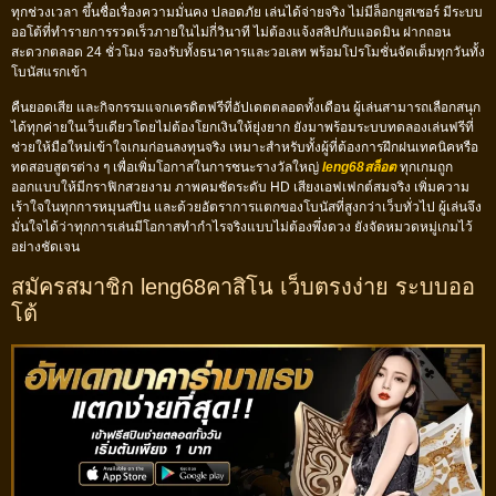
ทุกช่วงเวลา ขึ้นชื่อเรื่องความมั่นคง ปลอดภัย เล่นได้จ่ายจริง ไม่มีล็อกยูสเซอร์ มีระบบ
ออโต้ที่ทำรายการรวดเร็วภายในไม่กี่วินาที ไม่ต้องแจ้งสลิปกับแอดมิน ฝากถอน
สะดวกตลอด 24 ชั่วโมง รองรับทั้งธนาคารและวอเลท พร้อมโปรโมชั่นจัดเต็มทุกวันทั้ง
โบนัสแรกเข้า
คืนยอดเสีย และกิจกรรมแจกเครดิตฟรีที่อัปเดตตลอดทั้งเดือน ผู้เล่นสามารถเลือกสนุก
ได้ทุกค่ายในเว็บเดียวโดยไม่ต้องโยกเงินให้ยุ่งยาก ยังมาพร้อมระบบทดลองเล่นฟรีที่
ช่วยให้มือใหม่เข้าใจเกมก่อนลงทุนจริง เหมาะสำหรับทั้งผู้ที่ต้องการฝึกฝนเทคนิคหรือ
ทดสอบสูตรต่าง ๆ เพื่อเพิ่มโอกาสในการชนะรางวัลใหญ่
leng
68สล็อต
ทุกเกมถูก
ออกแบบให้มีกราฟิกสวยงาม ภาพคมชัดระดับ HD เสียงเอฟเฟกต์สมจริง เพิ่มความ
เร้าใจในทุกการหมุนสปิน และด้วยอัตราการแตกของโบนัสที่สูงกว่าเว็บทั่วไป ผู้เล่นจึง
มั่นใจได้ว่าทุกการเล่นมีโอกาสทำกำไรจริงแบบไม่ต้องพึ่งดวง ยังจัดหมวดหมู่เกมไว้
อย่างชัดเจน
สมัครสมาชิก leng68คาสิโน เว็บตรงง่าย ระบบออ
โต้